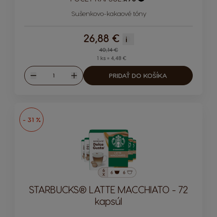
Ikona kapsuly
Sušenkovo-kakaové tóny
26,88 €
i
Regular Price
40,14 €
1 ks = 4,48 €
Množstvo
PRIDAŤ DO KOŠÍKA
Znížiť
Zvýšiť
- 31 %
STARBUCKS® LATTE MACCHIATO - 72
kapsúl