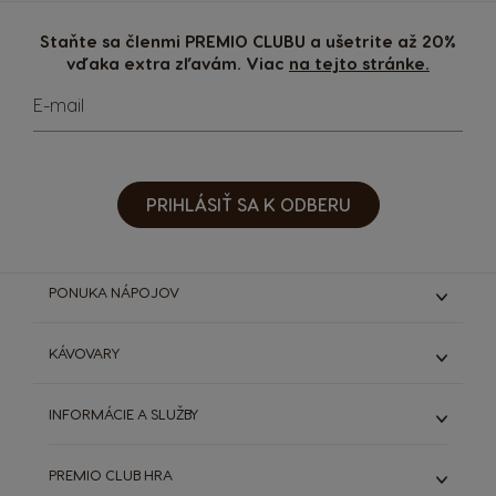
Staňte sa členmi PREMIO CLUBU a ušetrite až 20%
vďaka extra zľavám. Viac
na tejto stránke.
E-mail
PRIHLÁSIŤ SA K ODBERU
PONUKA NÁPOJOV
Espresso & Ristretto
KÁVOVARY
Lungo & Grande
Káva s mliekom
Genio S
INFORMÁCIE A SLUŽBY
Čokoládové nápoje
Genio S Plus
Starbucks®
Všetky kávovary
ODSTÚPIŤ OD ZMLUVY (ZRUŠIŤ OBJEDNÁVKU)
Výhodná balenia
PREMIO CLUB HRA
DOLCE GUSTO SYSTÉM