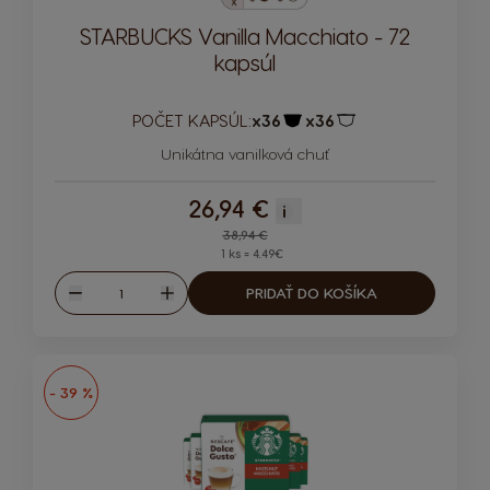
STARBUCKS Vanilla Macchiato - 72
kapsúl
POČET KAPSÚL:
x36
x36
Ikona kapsuly
Ikona kapsuly
Unikátna vanilková chuť
26,94 €
i
Regular Price
38,94 €
1 ks = 4.49€
Množstvo
PRIDAŤ DO KOŠÍKA
Znížiť
Zvýšiť
- 39 %