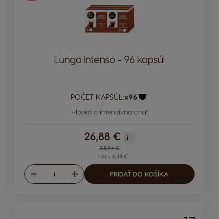
Lungo Intenso - 96 kapsúl
POČET KAPSÚL:
x96
Ikona kapsuly
Hlboká a intenzívna chuť
26,88 €
i
Regular Price
38,94 €
1 ks = 4,48 €
Množstvo
PRIDAŤ DO KOŠÍKA
Znížiť
Zvýšiť