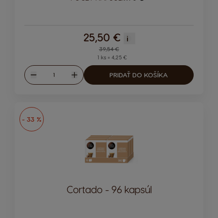
Ikona kapsuly
25,50 €
i
Regular Price
39,54 €
1 ks = 4,25 €
Množstvo
PRIDAŤ DO KOŠÍKA
Znížiť
Zvýšiť
- 33 %
Cortado - 96 kapsúl