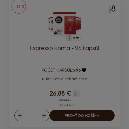
8
- 31 %
INTENZITA
Espresso Roma - 96 kapsúl
POČET KAPSÚL:
x96
Ikona kapsuly
Pulzujúca a bohatá chuť
26,88 €
i
Regular Price
38,94 €
1 ks = 4.48€
Množstvo
PRIDAŤ DO KOŠÍKA
Znížiť
Zvýšiť