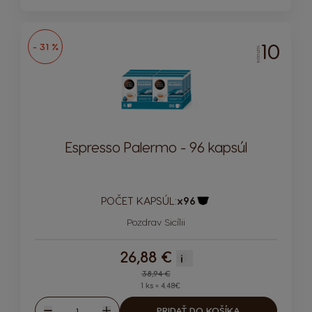
10
- 31 %
INTENZITA
Espresso Palermo - 96 kapsúl
POČET KAPSÚL:
x96
Ikona kapsuly
Pozdrav Sicílii
26,88 €
i
Regular Price
38,94 €
1 ks = 4.48€
Množstvo
PRIDAŤ DO KOŠÍKA