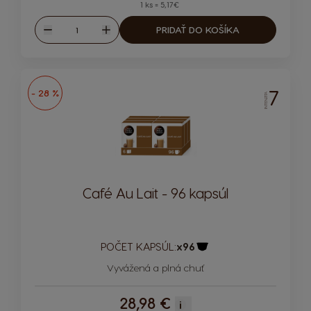
1 ks = 5,17€
Množstvo
PRIDAŤ DO KOŠÍKA
Znížiť
Zvýšiť
7
- 28 %
INTENZITA
Café Au Lait - 96 kapsúl
POČET KAPSÚL:
x96
Ikona kapsuly
Vyvážená a plná chuť
28,98 €
i