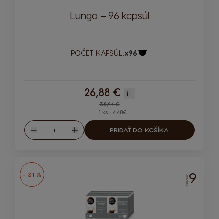
Lungo – 96 kapsúl
POČET KAPSÚL:
x96
Ikona kapsuly
26,88 €
i
Regular Price
38,94 €
1 ks = 4.48€
Množstvo
PRIDAŤ DO KOŠÍKA
Znížiť
Zvýšiť
9
- 31 %
INTENZITA