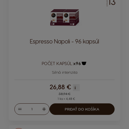
13
INTENZITA
Espresso Napoli - 96 kapsúl
POČET KAPSÚL:
x96
Ikona kapsuly
Silná intenzita
26,88 €
i
Regular Price
38,94 €
1 ks = 4,48 €
Množstvo
PRIDAŤ DO KOŠÍKA
Znížiť
Zvýšiť