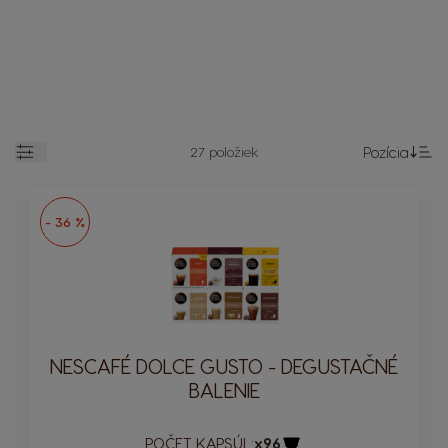
27
položiek
Pozícia
Otvorené
Na
- 36 %
NESCAFÉ DOLCE GUSTO - DEGUSTAČNÉ
BALENIE
POČET KAPSÚL:
x96