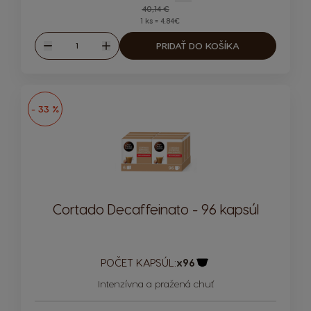
Regular Price
40,14 €
1 ks = 4.84€
Množstvo
PRIDAŤ DO KOŠÍKA
Znížiť
Zvýšiť
- 33 %
Cortado Decaffeinato - 96 kapsúl
POČET KAPSÚL:
x96
Ikona kapsuly
Intenzívna a pražená chuť