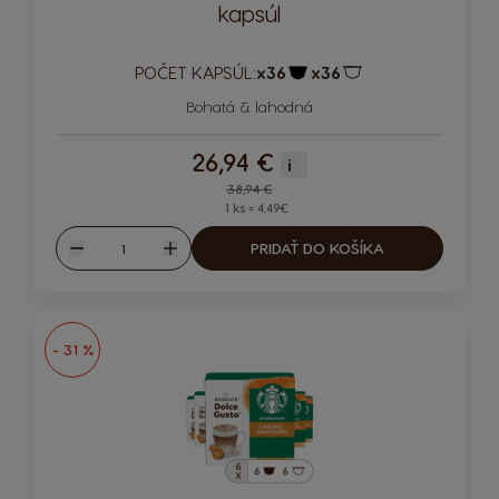
kapsúl
POČET KAPSÚL:
x36
x36
Ikona kapsuly
Ikona kapsuly
Bohatá & lahodná
26,94 €
i
Regular Price
38,94 €
1 ks = 4.49€
Množstvo
PRIDAŤ DO KOŠÍKA
Znížiť
Zvýšiť
- 31 %