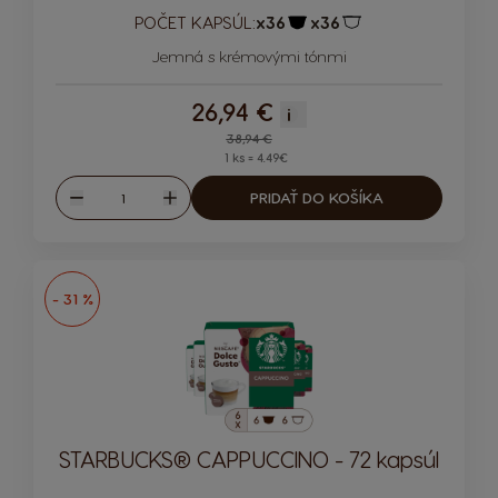
POČET KAPSÚL:
x36
x36
Ikona kapsuly
Ikona kapsuly
Jemná s krémovými tónmi
26,94 €
i
Regular Price
38,94 €
1 ks = 4.49€
Množstvo
PRIDAŤ DO KOŠÍKA
Znížiť
Zvýšiť
- 31 %
STARBUCKS® CAPPUCCINO - 72 kapsúl