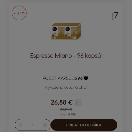
7
- 31 %
INTENZITA
Espresso Milano - 96 kapsúl
POČET KAPSÚL:
x96
Ikona kapsuly
Vyvážená ovocná chuť
26,88 €
i
Regular Price
38,94 €
1 ks = 4.48€
Množstvo
PRIDAŤ DO KOŠÍKA
Znížiť
Zvýšiť