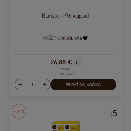
Barista - 96 kapsúl
POČET KAPSÚL:
x96
Ikona kapsuly
26,88 €
i
Regular Price
38,94 €
1 ks = 4.48€
Množstvo
PRIDAŤ DO KOŠÍKA
Znížiť
Zvýšiť
5
- 31 %
INTENZITA