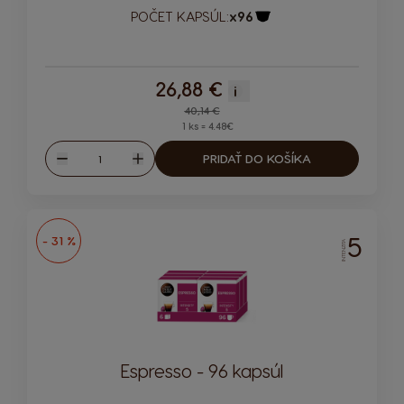
POČET KAPSÚL:
x96
Ikona kapsuly
26,88 €
i
Regular Price
40,14 €
1 ks = 4.48€
Množstvo
PRIDAŤ DO KOŠÍKA
Znížiť
Zvýšiť
5
- 31 %
INTENZITA
Espresso - 96 kapsúl