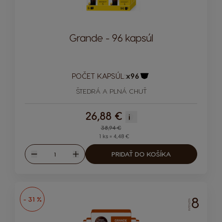
Grande - 96 kapsúl
POČET KAPSÚL:
x96
Ikona kapsuly
ŠTEDRÁ A PLNÁ CHUŤ
26,88 €
i
Regular Price
38,94 €
1 ks = 4,48 €
Množstvo
PRIDAŤ DO KOŠÍKA
Znížiť
Zvýšiť
8
- 31 %
INTENZITA