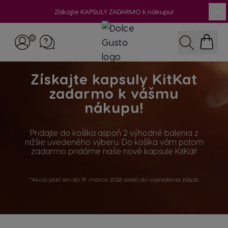
Získajte KAPSULY ZADARMO k nákupu!
Zav
Skip to Content
Hľadať
Získajte kapsuly KitKat
zadarmo k vášmu
nákupu!
Pridajte do košíka aspoň 2 výhodné balenia z
nižšie uvedeného výberu. Do košíka vám potom
zadarmo pridáme naše nové kapsule KitKat!
*Akcia platí len do 19. marca 2026 alebo do vypredania zásob.