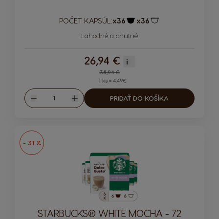
POČET KAPSÚL:
x36
x36
Ikona kapsuly
Ikona kapsuly
Lahodné a chutné
26,94 €
i
Regular Price
38,94 €
1 ks = 4.49€
Množstvo
PRIDAŤ DO KOŠÍKA
Znížiť
Zvýšiť
- 31 %
STARBUCKS® WHITE MOCHA - 72