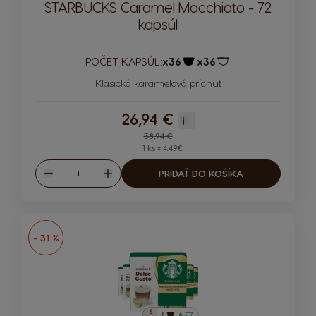
STARBUCKS Caramel Macchiato - 72
kapsúl
POČET KAPSÚL:
x36
x36
Ikona kapsuly
Ikona kapsuly
Klasická karamelová príchuť
26,94 €
i
Regular Price
38,94 €
1 ks = 4.49€
Množstvo
PRIDAŤ DO KOŠÍKA
Znížiť
Zvýšiť
- 31 %