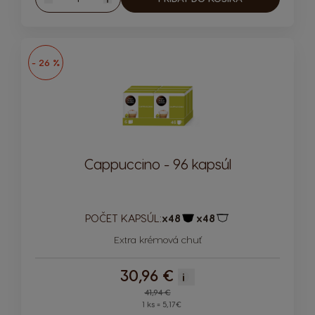
Znížiť
Zvýšiť
- 26 %
Cappuccino - 96 kapsúl
POČET KAPSÚL:
x48
x48
Ikona kapsuly
Ikona kapsuly
Extra krémová chuť
30,96 €
i
Regular Price
41,94 €
1 ks = 5,17€