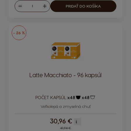
Množstvo
PRIDAŤ DO KOŠÍKA
Znížiť
Zvýšiť
- 26 %
Latte Macchiato - 96 kapsúl
POČET KAPSÚL:
x48
x48
Ikona kapsuly
Ikona kapsuly
Veľkolepá a zmyselná chuť
30,96 €
i
Regular Price
41,94 €