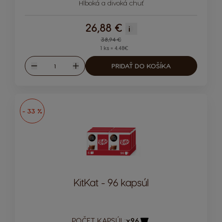
Hlboká a divoká chuť
26,88 €
i
Regular Price
38,94 €
1 ks = 4.48€
Množstvo
PRIDAŤ DO KOŠÍKA
Znížiť
Zvýšiť
- 33 %
KitKat - 96 kapsúl
POČET KAPSÚL:
x96