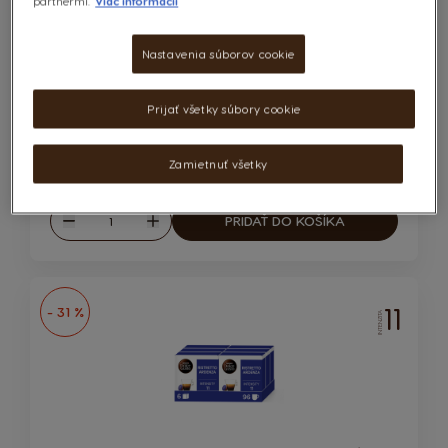
partnermi.
Viac informácií
96 kapsúl
Nastavenia súborov cookie
POČET KAPSÚL:
x48
x48
Ikona kapsuly
Ikona kapsuly
Výrazná a pražená chuť
Prijať všetky súbory cookie
26,88 €
i
Zamietnuť všetky
Regular Price
38,94 €
1 ks = 4.48€
Množstvo
PRIDAŤ DO KOŠÍKA
Znížiť
Zvýšiť
11
- 31 %
INTENZITA