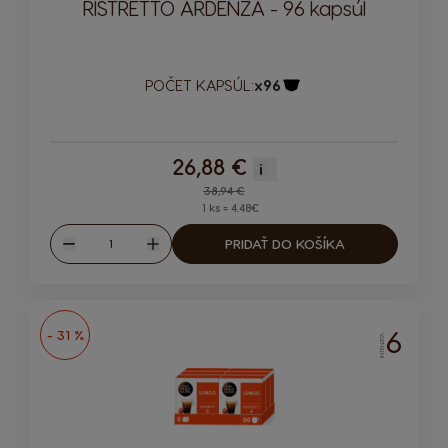
RISTRETTO ARDENZA - 96 kapsúl
POČET KAPSÚL:
x96
Ikona kapsuly
26,88 €
i
Regular Price
38,94 €
1 ks = 4.48€
Množstvo
PRIDAŤ DO KOŠÍKA
Znížiť
Zvýšiť
6
- 31 %
INTENZITA