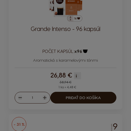
Grande Intenso - 96 kapsúl
POČET KAPSÚL:
x96
Ikona kapsuly
Aromatická s karamelovými tónmi
26,88 €
i
Regular Price
38,94 €
1 ks = 4,48 €
Množstvo
PRIDAŤ DO KOŠÍKA
Znížiť
Zvýšiť
9
- 31 %
INTENZITA