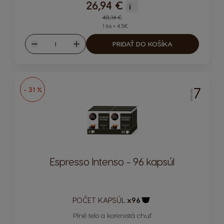
26,94 €
i
Regular Price
40,14 €
1 ks = 4.5€
Množstvo
PRIDAŤ DO KOŠÍKA
Znížiť
Zvýšiť
7
- 31 %
INTENZITA
Espresso Intenso - 96 kapsúl
POČET KAPSÚL:
x96
Ikona kapsuly
Plné telo a korenistá chuť