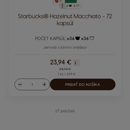
Starbucks® Hazelnut Macchiato - 72
kapsúl
POČET KAPSÚL:
x36
x36
Ikona kapsuly
Ikona kapsuly
Jemná s tónmi orieškov
23,94 €
i
Regular Price
38,94 €
1 ks = 3,99 €
Množstvo
PRIDAŤ DO KOŠÍKA
Znížiť
Zvýšiť
27
položiek