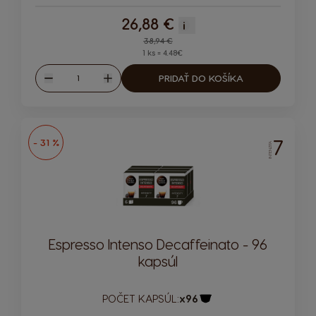
26,88 €
i
Regular Price
38,94 €
1 ks = 4.48€
Množstvo
PRIDAŤ DO KOŠÍKA
Znížiť
Zvýšiť
7
- 31 %
INTENZITA
Espresso Intenso Decaffeinato - 96
kapsúl
POČET KAPSÚL:
x96
Ikona kapsuly