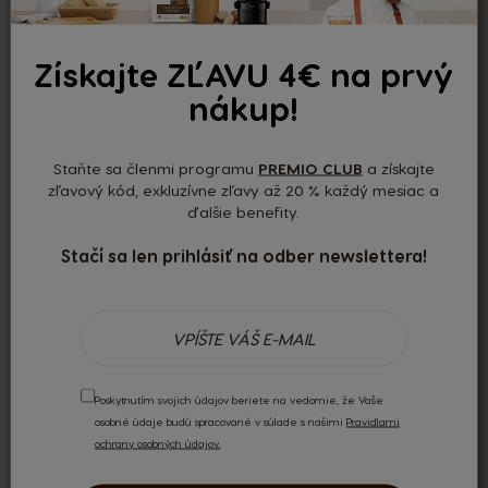
N/A
Získajte ZĽAVU 4€ na prvý
nákup!
Umývačka
Staňte sa členmi programu
PREMIO CLUB
a získajte
N/A
zľavový kód, exkluzívne zľavy až 20 % každý mesiac a
ďalšie benefity.
Stačí sa len prihlásiť na odber newslettera!
Hmotnosť balenia
N/A
Poskytnutím svojich údajov beriete na vedomie, že Vaše
osobné údaje budú spracované v súlade s našimi
Pravidlami
ochrany osobných údajov.
.