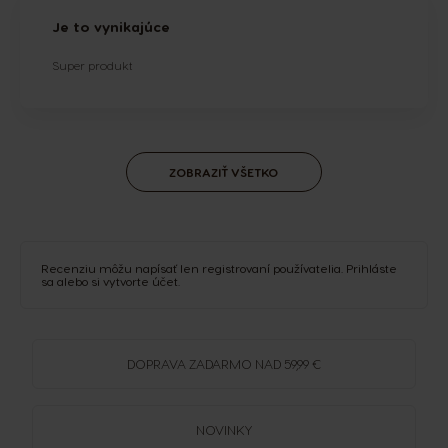
Je to vynikajúce
Super produkt
ZOBRAZIŤ VŠETKO
Recenziu môžu napísať len registrovaní používatelia.
Prihláste
sa
alebo si
vytvorte účet
.
DOPRAVA
ZADARMO
NAD 59,99 €
NOVINKY