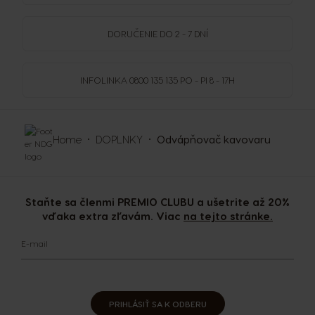
DORUČENIE DO 2 - 7 DNÍ
INFOLINKA
0800 135 135
PO - PI 8 - 17H
Home
DOPLNKY
Odvápňovač kavovaru
Staňte sa členmi PREMIO CLUBU a ušetrite až 20%
vďaka extra zľavám. Viac
na tejto stránke.
E-mail
PRIHLÁSIŤ SA K ODBERU