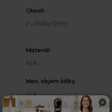
Obsah
2 x fľašky 125ml
Materiál
N/A
Max. objem šálky
N/A
×
Mikrovlnka