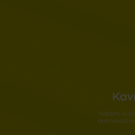
Kav
Naberte si ly
aromatické e