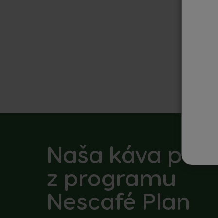
Naša káva poc
z programu
Nescafé Plan