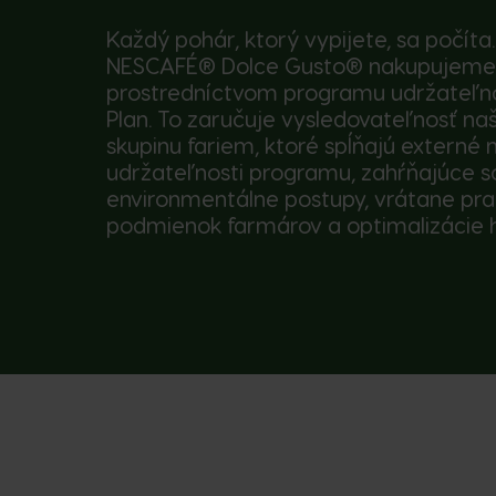
Každý pohár, ktorý vypijete, sa počíta
NESCAFÉ® Dolce Gusto® nakupujeme
prostredníctvom programu udržateľno
Plan. To zaručuje vysledovateľnosť na
skupinu fariem, ktoré spĺňajú externé
udržateľnosti programu, zahŕňajúce s
environmentálne postupy, vrátane pr
podmienok farmárov a optimalizácie h