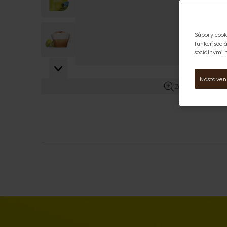
View larger image
Súbory cook
funkcií soci
sociálnymi 
View larger image
Nastaven
Zobraziť viac in
View larger image