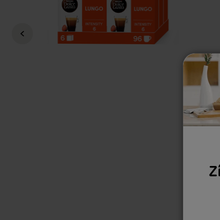
Nescafé Dolce Gusto
Z
Regular Price
38,94 €
26,88 €
i
1 ks = 4.48€