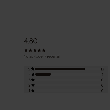
4.80
Na základe 17 recenzií
5
13
4
4
3
0
2
0
1
0