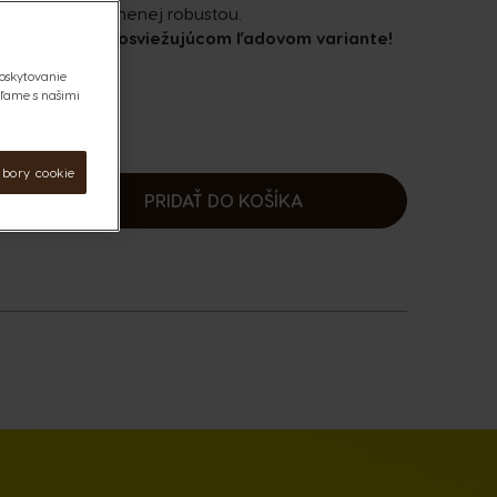
j Ameriky posilnenej robustou.
ychutnáte aj v osviežujúcom ľadovom variante!
né recepty
.
oskytovanie
eľame s našimi
úbory cookie
PRIDAŤ DO KOŠÍKA
ýšiť