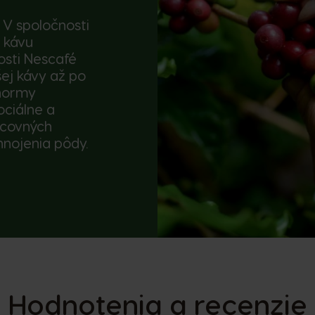
. V spoločnosti
 kávu
sti Nescafé
šej kávy až po
 normy
ociálne a
acovných
nojenia pôdy.
Hodnotenia a recenzie