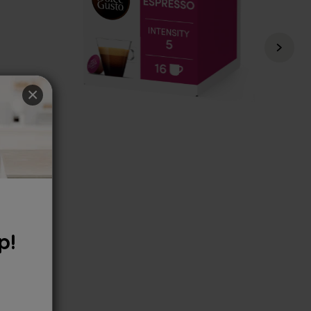
×
p!
6,49 €