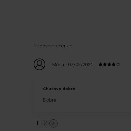
Nedávne recenzie
-
Mária
07/02/2024
Chuťovo dobré.
Dobré
1
2
You're currently reading page
Strana