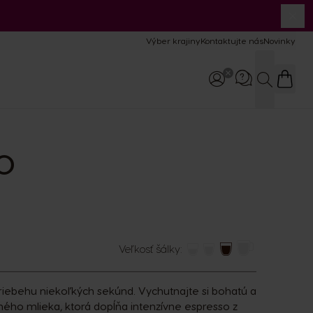
Zavr
Výber krajiny
Kontaktujte nás
Novinky
Hľadať
O
Zavolejte nám
800 135 135
8:00–17:00
Veľkosť šálky:
y
apsuly
priebehu niekoľkých sekúnd. Vychutnajte si bohatú a
ého mlieka, ktorá dopĺňa intenzívne espresso z