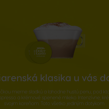
iarenská klasika u vás 
žičkou mierne sladkú a lahodne hustú penu, pod kt
spresso a krémové spenené mlieko. Intenzívne, kr
svojim koreňom. Toto všetko jediným dotykom.