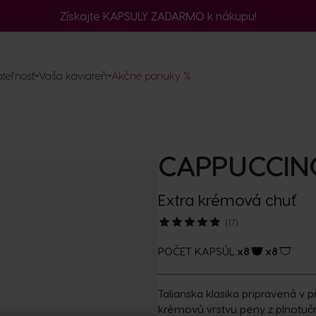
Získajte KAPSULY ZADARMO k nákupu!
ač
v
teľnosť
Vaša kaviareň
Akčné ponuky %
ednávku
u
m
ule
CAPPUCCIN
ty
Extra krémová chuť
(17)
POČET KAPSÚL:
x8
x8
Ikona kapsul
Ikona k
Talianska klasika pripravená v 
krémovú vrstvu peny z plnotučn