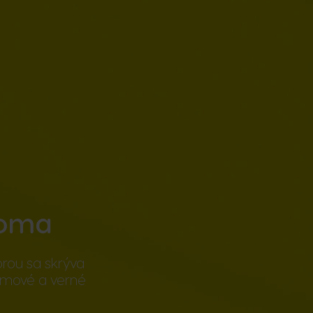
doma
orou sa skrýva
émové a verné