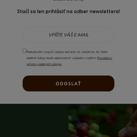
Stačí sa len prihlásiť na odber newslettera!
Poskytnutím svojich údajov beriete na vedomie, že Vaše
osobné údaje budú spracované v súlade s našimi
Pravidlami
ochrany osobných údajov.
.
ODOSLAŤ
hádza