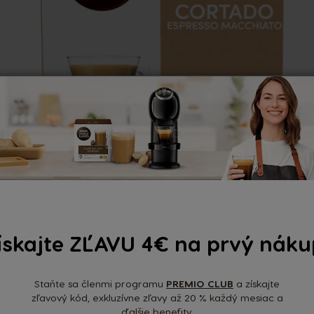
Cortado XL (30 KAPSÚL)
ískajte ZĽAVU 4€ na prvý náku
11,49 €
i
Staňte sa členmi programu
PREMIO CLUB
a získajte
zľavový kód, exkluzívne zľavy až 20 % každý mesiac a
ZOBRAZIŤ PRODUKT
ďalšie benefity.