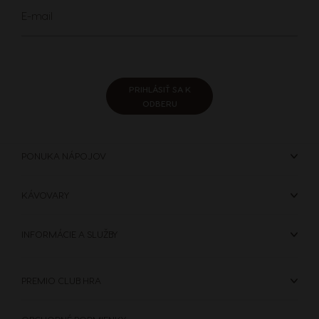
Spanish
Estonian
Sign
E-mail
Up
for
Our
Finland
France
Newsletter:
Finnish
French
PRIHLÁSIŤ SA K
ODBERU
Germany
Greece
German
Greek
PONUKA NÁPOJOV
Guatemala
Honduras
KÁVOVARY
Spanish
Spanish
INFORMÁCIE A SLUŽBY
Hong Kong
Hong Kong
English
Chinese
PREMIO CLUB HRA
Hungary
Indonesia