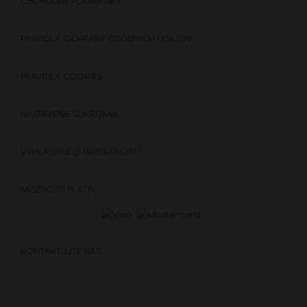
OBCHODNÉ PODMIENKY
Hungarian
Indonesian
PRAVIDLÁ OCHRANY OSOBNÝCH ÚDAJOV
Italy
Japan
PRAVIDLÁ COOKIES
Italian
Japanese
NASTAVENIE SÚKROMIA
Korea
Latvia
Korean
Latvian
VYHLÁSENIE O PRÍSTUPNOSTI
Lithuania
Malaysia
MOŽNOSTI PLATBY
Lithuanian
Malay
KÁVOVARY
NÁPOJE
DOPLNKY
KONTAKTUJTE NÁS
Malta
Mexico
KÁVOVARY
NÁPOJE
Maltese
Spanish
UDRŽATEĽNOSŤ