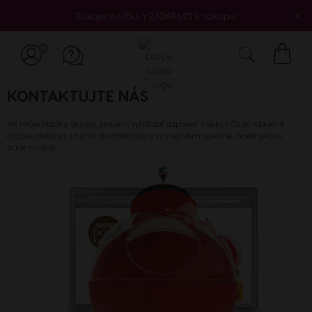
Získajte KAPSULY ZADARMO k nákupu!
Môj
košík
KONTAKTUJTE NÁS
Ak máte otázky, skúste, prosím, vyhľadať odpoveď v sekcii
Často kladené
otázky
, alebo sa s nami skontaktujte a my sa vám ozveme, hneď ako to
bude možné.