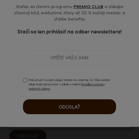
Staňte sa členmi programu
PREMIO CLUB
a získajte
zľavový kód, exkluzívne zľavy až 20 % každý mesiac a
ďalšie benefity.
Krajina
Stačí sa len prihlásiť na odber newslettera!
Výber krajiny
E-mail
*
Argentina
Austria
Telefonné číslo
Poskytnutím svojich údajov beriete na vedomie, že Vaše osobné
Spanish
German
údaje budú spracované v súlade s našimi
Pravidlami ochrany
osobných údajov.
.
Belgium
Belgium
Poskytnutím svojich údajov potvrdzujete, že vaše
ODOSLAŤ
French
Dutch
osobné údaje budú spracované v súlade s naším
Oznámením o
ochrane osobných údajov
.
Brazil
Bulgaria
ODOSLAŤ