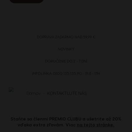
Portuguese
Bulgarian
Caribbean
Chile
English
Spanish
DOPRAVA
ZADARMO
NAD 59,99 €
Colombia
Costa Rica
NOVINKY
Spanish
Spanish
DORUČENIE DO 2 - 7 DNÍ
INFOLINKA
0800 135 135
PO - PI 8 - 17H
Croatia
Czechia
Croatian
Czeck
Domov
KONTAKTUJTE NÁS
Denmark
Ecuador
Dannish
Spanish
Staňte sa členmi PREMIO CLUBU a ušetrite až 20%
vďaka extra zľavám. Viac
na tejto stránke.
El Salvador
Estonia