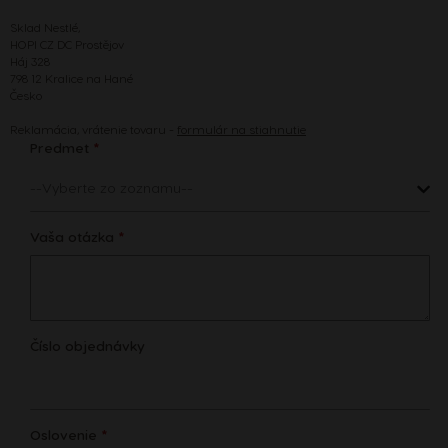
Sklad Nestlé,
HOPI CZ DC Prostějov
Háj 328
798 12 Kralice na Hané
Česko
Reklamácia, vrátenie tovaru -
formulár na stiahnutie
Predmet
*
Vaša otázka
*
Číslo objednávky
Oslovenie
*