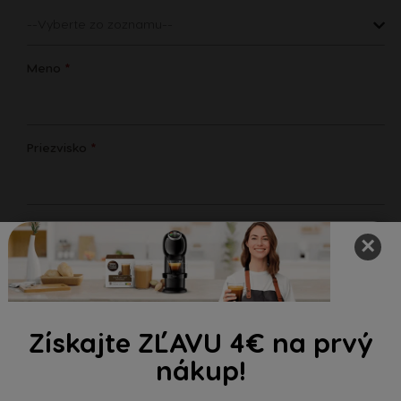
Meno
*
Priezvisko
*
Adresa
×
PSČ
Získajte ZĽAVU 4€ na prvý
nákup!
Mesto