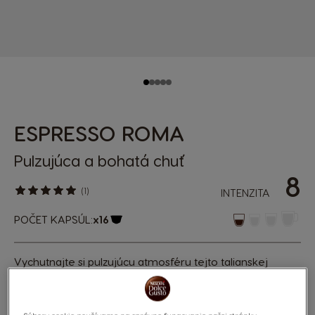
ESPRESSO ROMA
Pulzujúca a bohatá chuť
8
(1)
INTENZITA
POČET KAPSÚL:
x16
Ikona kapsuly
Vychutnajte si pulzujúcu atmosféru tejto talianskej
metropoly, skrytú v tomto bohatom a silnom espresse.
Jeho bohatú a guľatú chuť, vyrobenú z prémiovej zmesi
zŕn Arabika a Robusta.