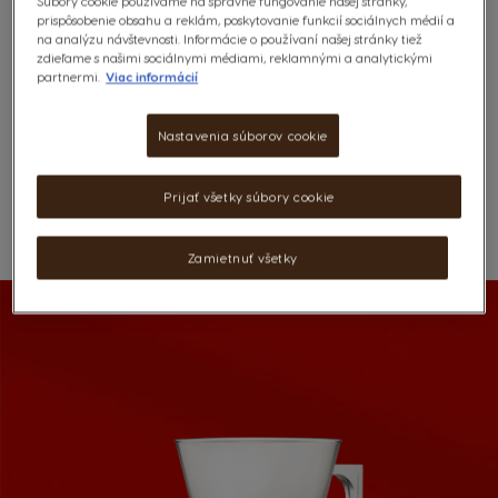
Súbory cookie používame na správne fungovanie našej stránky,
Výživové údaje a zloženie
prispôsobenie obsahu a reklám, poskytovanie funkcií sociálnych médií a
na analýzu návštevnosti. Informácie o používaní našej stránky tiež
zdieľame s našimi sociálnymi médiami, reklamnými a analytickými
6,49 €
partnermi.
Viac informácií
Nastavenia súborov cookie
Prijať všetky súbory cookie
ZOZNAM PRIANÍ
Zoznam Želaní
Zamietnuť všetky