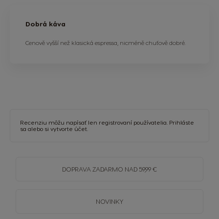
Dobrá káva
Cenově vyšší než klasická espressa, nicméně chuťově dobré.
Recenziu môžu napísať len registrovaní používatelia.
Prihláste
sa
alebo si
vytvorte účet
.
DOPRAVA
ZADARMO
NAD 59,99 €
NOVINKY