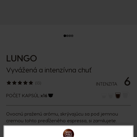
LUNGO
Vyvážená a intenzívna chuť
6
(13)
INTENZITA
POČET KAPSÚL:
x16
Ikona kapsuly
Ovocnú praženú arómu, skrývajúcu sa pod jemnou
cremou tohto predĺženého espressa, si zamilujete.
Objavte ľahko korenenú intenzitu tejto stredne tmavo
praženej zmesi z prémiových kávových zŕn arabiky.