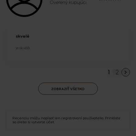
Overený kupujúci
skvelé
je skvelá
1
2
You're cu
Strana
ZOBRAZIŤ VŠETKO
Recenziu môžu napísať len registrovaní používatelia.
Prihláste
sa
alebo si
vytvorte účet
.