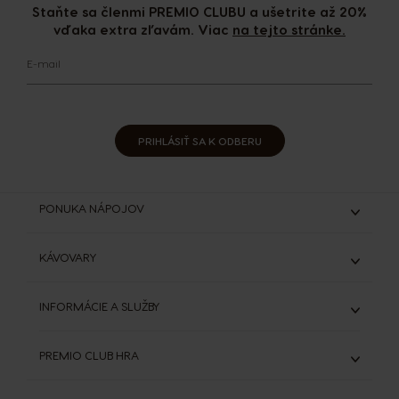
Staňte sa členmi PREMIO CLUBU a ušetrite až 20%
vďaka extra zľavám. Viac
na tejto stránke.
E-mail
PRIHLÁSIŤ SA K ODBERU
PONUKA NÁPOJOV
Espresso & Ristretto
KÁVOVARY
Lungo & Grande
Káva s mliekom
Genio S
INFORMÁCIE A SLUŽBY
Čokoládové nápoje
Genio S Plus
Starbucks®
Všetky kávovary
ODSTÚPIŤ OD ZMLUVY (ZRUŠIŤ OBJEDNÁVKU)
Výhodná balenia
PREMIO CLUB HRA
DOLCE GUSTO SYSTÉM
Porovnanie kávovarov
SVET KÁVY
Objavte PREMIO Club Hru
Všetky nápoje