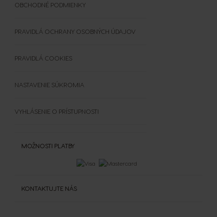
Doplnky
UDRŽATEĽNOSŤ
OBCHODNÉ PODMIENKY
Vložiť kód
Čistenie a odvápňovanie
TRIEĎTE KAPSULE
Výhercovia PREMIO Club Hry
Šálky a termohrnčeky
ČASTO KLADENÉ OTÁZKY
PRAVIDLÁ OCHRANY OSOBNÝCH ÚDAJOV
OBCHODNÉ PODMIENKY
SÚŤAŽE
PRAVIDLÁ COOKIES
NASTAVENIE SÚKROMIA
VYHLÁSENIE O PRÍSTUPNOSTI
MOŽNOSTI PLATBY
KONTAKTUJTE NÁS