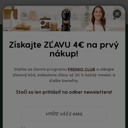
×
Naša káva
Získajte ZĽAVU 4€ na prvý
nákup!
pochádza
Staňte sa členmi programu
PREMIO CLUB
a získajte
z programu
zľavový kód, exkluzívne zľavy až 20 % každý mesiac a
ďalšie benefity.
Nescafé Plan
Stačí sa len prihlásiť na odber newslettera!
Každý pohár, ktorý vypijete, sa počíta. V spoločnosti
NESCAFÉ® Dolce Gusto® nakupujeme kávu
prostredníctvom programu udržateľnosti Nescafé Plan.
To zaručuje vysledovateľnosť našej kávy až po skupinu