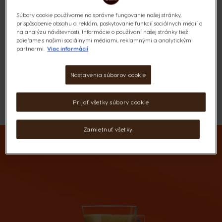
Výživové údaje a zloženie
Súbory cookie používame na správne fungovanie našej stránky,
prispôsobenie obsahu a reklám, poskytovanie funkcií sociálnych médií a
6,49 €
na analýzu návštevnosti. Informácie o používaní našej stránky tiež
zdieľame s našimi sociálnymi médiami, reklamnými a analytickými
partnermi.
Viac informácií
Nastavenia súborov cookie
Prijať všetky súbory cookie
ZOZNAM PRIANÍ
Zoznam Želaní
Zamietnuť všetky