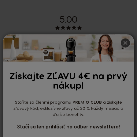
5.00
Na základe 1 recenzií
×
Nedávne recenzie
Získajte ZĽAVU 4€ na prvý
nákup!
Aninka
17/05/2025
-
Staňte sa členmi programu
PREMIO CLUB
a získajte
zľavový kód, exkluzívne zľavy až 20 % každý mesiac a
ďalšie benefity.
Výborne
Stačí sa len prihlásiť na odber newslettera!
Skvelá káva