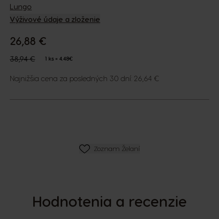
Lungo
Výživové údaje a zloženie
26,88 €
The price depends on the chosen options
Regular Price
38,94 €
1 ks = 4.48€
Najnižšia cena za posledných 30 dní: 26,64 €
ZOZNAM PRIANÍ
Zoznam Želaní
Hodnotenia a recenzie