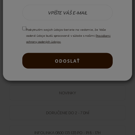
Poskytnutím svojich údajov beriete na vedomie, že Vaše
osobné údaje budú spracované v súlade s našimi
Pravidlami
ochrany osobných údajov.
.
Recenziu môžu napísať len registrovaní používatelia.
Prihláste
sa
alebo si
vytvorte účet
.
ODOSLAŤ
DOPRAVA
ZADARMO
NAD 59,99 €
NOVINKY
DORUČENIE DO 2 - 7 DNÍ
INFOLINKA
0800 135 135
PO - PI 8 - 17H