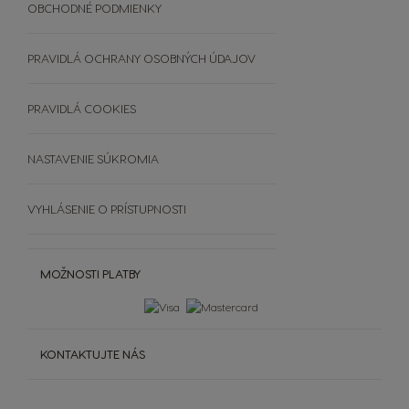
Doplnky
UDRŽATEĽNOSŤ
OBCHODNÉ PODMIENKY
Vložiť kód
Čistenie a odvápňovanie
TRIEĎTE KAPSULE
Výhercovia PREMIO Club Hry
Šálky a termohrnčeky
ČASTO KLADENÉ OTÁZKY
PRAVIDLÁ OCHRANY OSOBNÝCH ÚDAJOV
OBCHODNÉ PODMIENKY
SÚŤAŽE
PRAVIDLÁ COOKIES
NASTAVENIE SÚKROMIA
VYHLÁSENIE O PRÍSTUPNOSTI
MOŽNOSTI PLATBY
KONTAKTUJTE NÁS