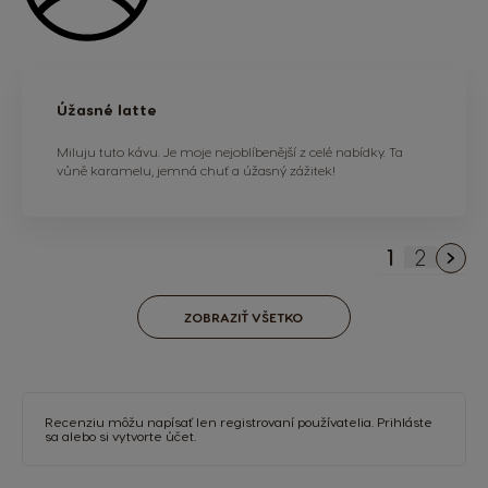
Úžasné latte
Miluju tuto kávu. Je moje nejoblíbenější z celé nabídky. Ta
vůně karamelu, jemná chuť a úžasný zážitek!
1
2
You're cu
Strana
ZOBRAZIŤ VŠETKO
Recenziu môžu napísať len registrovaní používatelia.
Prihláste
sa
alebo si
vytvorte účet
.