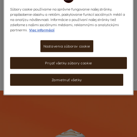
s lahodnou karamelovou príchuťou môžete vychutnávať,
Súbory cookie používame na správne fungovanie našej stránky,
ako dlho chcete.
prispôsobenie obsahu a reklám, poskytovanie funkcií sociálnych médií a
Výživové údaje a zloženie
na analýzu návštevnosti. Informácie o používaní našej stránky tiež
zdieľame s našimi sociálnymi médiami, reklamnými a analytickými
6,99 €
partnermi.
Viac informácií
Nastavenia súborov cookie
Prijať všetky súbory cookie
Zamietnuť všetky
ZOZNAM PRIANÍ
Zoznam Želaní