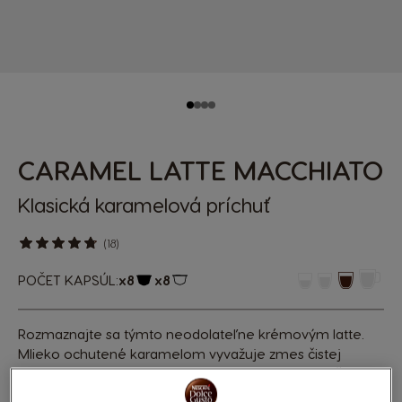
CARAMEL LATTE MACCHIATO
Klasická karamelová príchuť
(18)
POČET KAPSÚL:
x8
x8
Ikona kapsuly
Ikona kapsuly
Rozmaznajte sa týmto neodolateľne krémovým latte.
Mlieko ochutené karamelom vyvažuje zmes čistej
prémiovej Arabiky a Robusty. Na prípravu vám stačí
minúta, a potom si už tieto tri vrstvy čistého potešenia