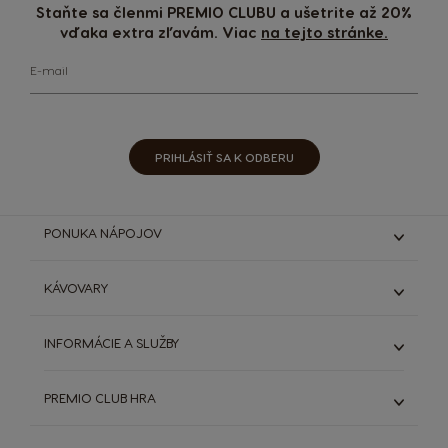
Staňte sa členmi PREMIO CLUBU a ušetrite až 20%
vďaka extra zľavám. Viac
na tejto stránke.
E-mail
PRIHLÁSIŤ SA K ODBERU
PONUKA NÁPOJOV
Espresso & Ristretto
KÁVOVARY
Lungo & Grande
Káva s mliekom
Genio S
INFORMÁCIE A SLUŽBY
Čokoládové nápoje
Genio S Plus
Starbucks®
Všetky kávovary
ODSTÚPIŤ OD ZMLUVY (ZRUŠIŤ OBJEDNÁVKU)
Výhodná balenia
PREMIO CLUB HRA
DOLCE GUSTO SYSTÉM
Porovnanie kávovarov
SVET KÁVY
Objavte PREMIO Club Hru
Všetky nápoje