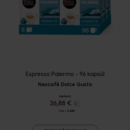
Espresso Palermo - 96 kapsúl
Nescafé Dolce Gusto
Regular Price
38,94 €
26,88 €
i
1 ks = 4.48€