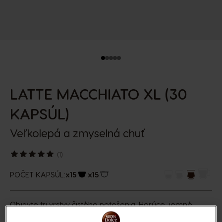
LATTE MACCHIATO XL (30
KAPSÚL)
Veľkolepá a zmyselná chuť
(1)
POČET KAPSÚL:
x15
x15
Ikona kapsuly
Ikona kapsuly
Objavte tri vrstvy čistého potešenia. Horúce, jemné
mlieko a zmyselná pena dopĺňajú zmes čistej prémiovej