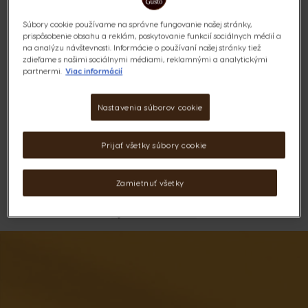
Arabiky a Robusty. Na prípravu stačí jedna minúta a po
celý čas si môžete vychutnávať náš veľkolepý podpis v
Súbory cookie používame na správne fungovanie našej stránky,
chuti kávy Latte.
prispôsobenie obsahu a reklám, poskytovanie funkcií sociálnych médií a
na analýzu návštevnosti. Informácie o používaní našej stránky tiež
Výživové údaje a zloženie
zdieľame s našimi sociálnymi médiami, reklamnými a analytickými
partnermi.
Viac informácií
11,99 €
Nastavenia súborov cookie
Najnižšia cena za posledných 30 dní: 8,89 €
Prijať všetky súbory cookie
Doprava zadarmo nad 40€
Zamietnuť všetky
ZOZNAM PRIANÍ
Zoznam Želaní