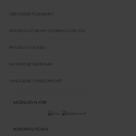
Porovnanie kávovarov
SVET KÁVY
Objavte PREMIO Club Hru
Všetky nápoje
Doplnky
UDRŽATEĽNOSŤ
OBCHODNÉ PODMIENKY
Vložiť kód
Čistenie a odvápňovanie
TRIEĎTE KAPSULE
Výhercovia PREMIO Club Hry
Šálky a termohrnčeky
ČASTO KLADENÉ OTÁZKY
PRAVIDLÁ OCHRANY OSOBNÝCH ÚDAJOV
OBCHODNÉ PODMIENKY
SÚŤAŽE
PRAVIDLÁ COOKIES
NASTAVENIE SÚKROMIA
VYHLÁSENIE O PRÍSTUPNOSTI
MOŽNOSTI PLATBY
KONTAKTUJTE NÁS