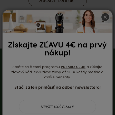
ZOBRAZIŤ PRODUKT
×
Získajte ZĽAVU 4€ na prvý
nákup!
Naša káva
Staňte sa členmi programu
PREMIO CLUB
a získajte
zľavový kód, exkluzívne zľavy až 20 % každý mesiac a
pochádza
ďalšie benefity.
Stačí sa len prihlásiť na odber newslettera!
z programu
Nescafé Plan