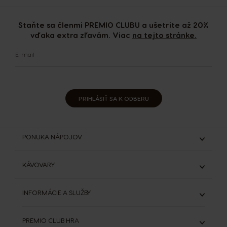
Staňte sa členmi PREMIO CLUBU a ušetrite až 20%
vďaka extra zľavám. Viac
na tejto stránke.
E-mail
PRIHLÁSIŤ SA K ODBERU
PONUKA NÁPOJOV
Espresso & Ristretto
KÁVOVARY
Lungo & Grande
Káva s mliekom
Genio S
INFORMÁCIE A SLUŽBY
Čokoládové nápoje
Genio S Plus
Starbucks®
Všetky kávovary
ODSTÚPIŤ OD ZMLUVY (ZRUŠIŤ OBJEDNÁVKU)
Výhodná balenia
PREMIO CLUB HRA
DOLCE GUSTO SYSTÉM