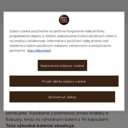
Súbory cookie používame na správne fungovanie našej stránky,
prispôsobenie obsahu a reklám, poskytovanie funkcií sociálnych médií a
na analýzu návštevnosti. Informácie o používaní našej stránky tiež
zdieľame s našimi sociálnymi médiami, reklamnými a analytickými
partnermi.
Viac informácií
BARISTA - 96 KAPSÚL
9
(2)
Nastavenia súborov cookie
INTENZITA
POČET KAPSÚL:
x96
Prijať všetky súbory cookie
Ikona kapsuly
Pritiahnite si stoličku a vychutnajte si originálny výtvor
Zamietnuť všetky
nášho baristu. Tmavé praženie tohto veľmi krátkeho
sirupového espressa so zamatovo hnedou cremou si
zamilujete. Vyrobené z prémiovej zmesi Arabiky a
Robusty, teraz vo výhodnom balení s 96 kapsulami.
Toto výhodné balenie obsahuje: