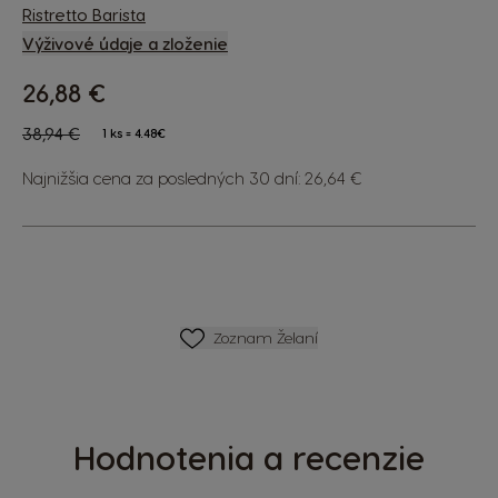
Ristretto Barista
Výživové údaje a zloženie
26,88 €
The price depends on the chosen options
Regular Price
38,94 €
1 ks = 4.48€
Najnižšia cena za posledných 30 dní: 26,64 €
ZOZNAM PRIANÍ
Zoznam Želaní
Hodnotenia a recenzie