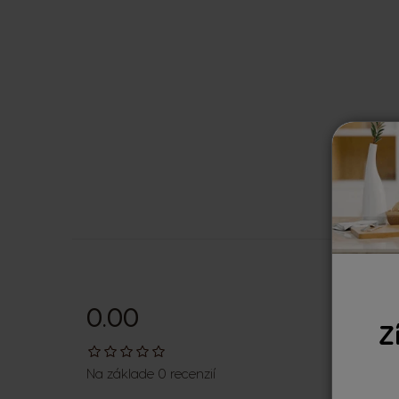
0.00
Z
Na základe 0 recenzií