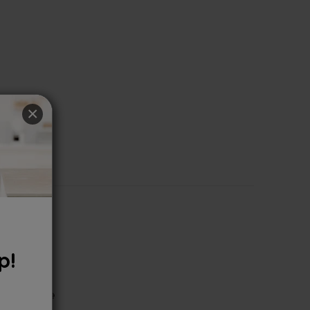
×
p!
e recenzie