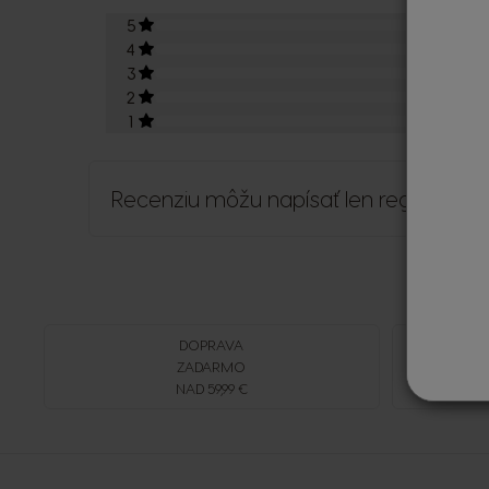
5
0
4
0
3
0
2
0
1
0
Recenziu môžu napísať len registrovaní
DOPRAVA
ZADARMO
NAD 59,99 €