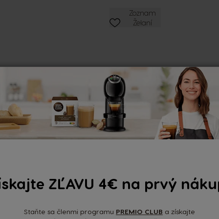
ZOZNAM PRIANÍ
Zoznam
Želaní
Hodnotenia a recenzie
Nedávne recenzie
ískajte ZĽAVU 4€ na prvý náku
Žiadn
Staňte sa členmi programu
PREMIO CLUB
a získajte