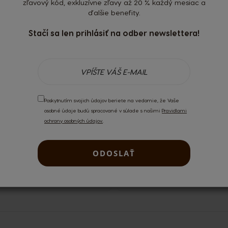
zľavový kód, exkluzívne zľavy až 20 % každý mesiac a
ďalšie benefity.
Stačí sa len prihlásiť na odber newslettera!
 používatelia.
Prihláste sa
alebo si
vytvorte účet
.
Poskytnutím svojich údajov beriete na vedomie, že Vaše
osobné údaje budú spracované v súlade s našimi
Pravidlami
ochrany osobných údajov.
.
ODOSLAŤ
NOVINKY
DORUČENIE DO 2 - 7 D