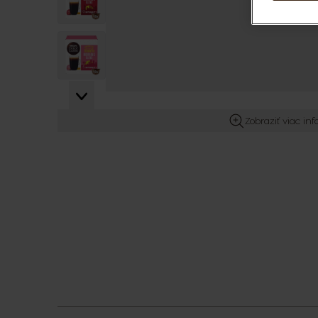
View larger image
View larger image
Zobraziť viac in