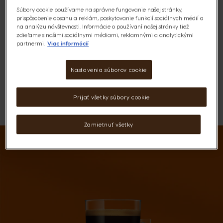
Výživové údaje a zloženie
Súbory cookie používame na správne fungovanie našej stránky,
prispôsobenie obsahu a reklám, poskytovanie funkcií sociálnych médií a
6,49 €
na analýzu návštevnosti. Informácie o používaní našej stránky tiež
zdieľame s našimi sociálnymi médiami, reklamnými a analytickými
partnermi.
Viac informácií
Nastavenia súborov cookie
Prijať všetky súbory cookie
ZOZNAM PRIANÍ
Zoznam Želaní
Zamietnuť všetky