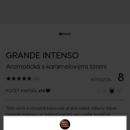
GRANDE INTENSO
Aromatická s karamelovými tónmi
8
(13)
INTENZITA
POČET KAPSÚL:
x16
Ikona kapsuly
Táto silná a výrazná káva nie je pre slabé nátury. Káva
Grande Intenso je intenzívnejšia ako naše tradičné
Grande. Je to veľká káva z čistej prémiovej zmesi
kávových zŕn Arabika z Južnej Ameriky.