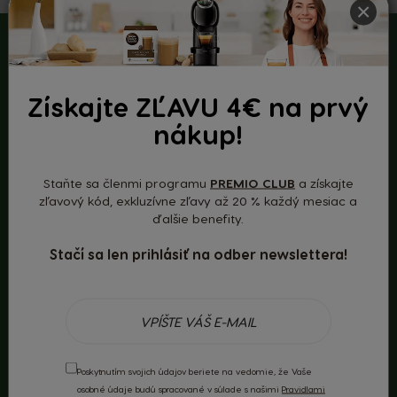
×
Naša káva
Získajte ZĽAVU 4€ na prvý
pochádza
nákup!
z programu
Staňte sa členmi programu
PREMIO CLUB
a získajte
zľavový kód, exkluzívne zľavy až 20 % každý mesiac a
Nescafé Plan
ďalšie benefity.
Stačí sa len prihlásiť na odber newslettera!
Každý pohár, ktorý vypijete, sa počíta. V spoločnosti
NESCAFÉ® Dolce Gusto® nakupujeme kávu
prostredníctvom programu udržateľnosti Nescafé Plan.
To zaručuje vysledovateľnosť našej kávy až po skupinu
fariem, ktoré spĺňajú externé normy udržateľnosti
programu, zahŕňajúce sociálne a environmentálne
Poskytnutím svojich údajov beriete na vedomie, že Vaše
postupy, vrátane pracovných podmienok farmárov a
osobné údaje budú spracované v súlade s našimi
Pravidlami
optimalizácie hnojenia pôdy.