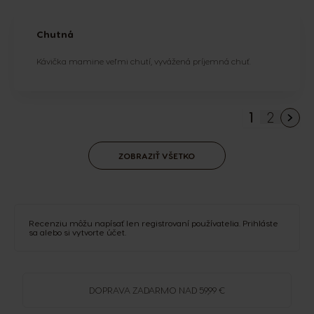
Chutná
Kávička mamine veľmi chutí, vyvážená príjemná chuť.
1
2
You're cu
Strana
ZOBRAZIŤ VŠETKO
Recenziu môžu napísať len registrovaní používatelia.
Prihláste
sa
alebo si
vytvorte účet
.
DOPRAVA
ZADARMO
NAD 59,99 €