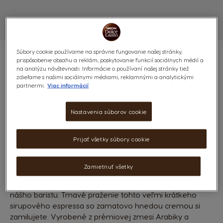
Súbory cookie používame na správne fungovanie našej stránky,
prispôsobenie obsahu a reklám, poskytovanie funkcií sociálnych médií a
na analýzu návštevnosti. Informácie o používaní našej stránky tiež
zdieľame s našimi sociálnymi médiami, reklamnými a analytickými
partnermi.
Viac informácií
RISTRETTO BARISTA - 48
KAPSÚL
Nastavenia súborov cookie
9
(1)
INTENZITA
Prijať všetky súbory cookie
POČET KAPSÚL:
x48
Ikona kapsuly
Zamietnuť všetky
Pritiahnite si stoličku a vychutnajte si originálny výtvor
nášho baristu. Tmavé praženie tohto veľmi krátkeho
sirupového espressa so zamatovo hnedou cremou si
zamilujete. Vyrobené z prémiovej zmesi Arabiky a