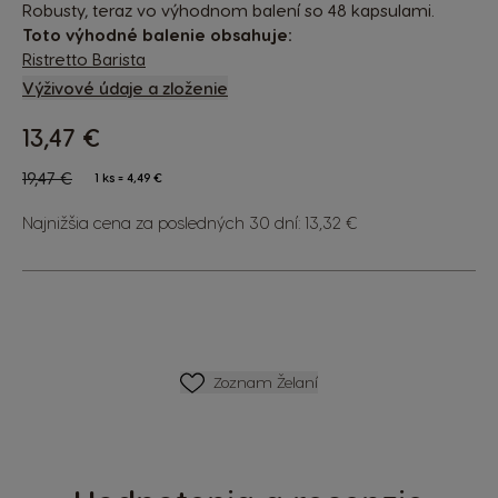
Robusty, teraz vo výhodnom balení so 48 kapsulami.
Toto výhodné balenie obsahuje:
Ristretto Barista
Výživové údaje a zloženie
13,47 €
The price depends on the chosen options
Regular Price
19,47 €
1 ks = 4,49 €
Najnižšia cena za posledných 30 dní: 13,32 €
ZOZNAM PRIANÍ
Zoznam Želaní