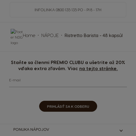
INFOLINKA
0800 135 135
PO - PI 8 - 17H
Home
NÁPOJE
Ristretto Barista - 48 kapsúl
Staňte sa členmi PREMIO CLUBU a ušetrite až 20%
vďaka extra zľavám. Viac
na tejto stránke.
E-mail
PRIHLÁSIŤ SA K ODBERU
PONUKA NÁPOJOV