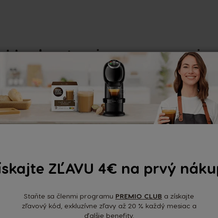
Hodnotenia a recenzie
Nedávne recenzie
ískajte ZĽAVU 4€ na prvý náku
Žiadn
Staňte sa členmi programu
PREMIO CLUB
a získajte
zľavový kód, exkluzívne zľavy až 20 % každý mesiac a
ďalšie benefity.