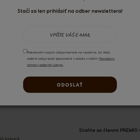
Stačí sa len prihlásiť na odber newslettera!
 používatelia.
Prihláste sa
alebo si
vytvorte účet
.
Poskytnutím svojich údajov beriete na vedomie, že Vaše
osobné údaje budú spracované v súlade s našimi
Pravidlami
ochrany osobných údajov.
.
ODOSLAŤ
NOVINKY
DORUČENIE DO 2 - 7 D
Staňte sa členmi PREMIO 
36 kapsúl