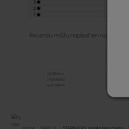
3
0
2
0
1
0
Recenziu môžu napísať len registrovaní
DOPRAVA
ZADARMO
NAD 59,99 €
Home
NÁPOJE
STARBUCKS Vanilla Macchiato - 