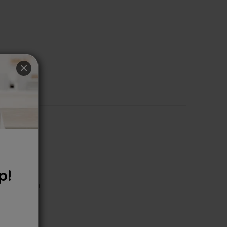
×
p!
e recenzie