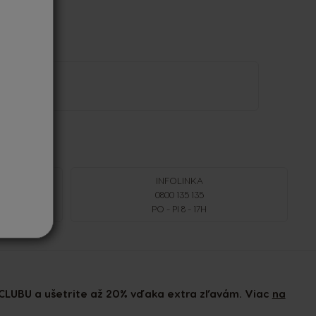
INFOLINKA
NÍ
0800 135 135
PO - PI 8 - 17H
CLUBU a ušetrite až 20% vďaka extra zľavám. Viac
na