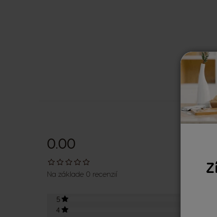
0.00
Z
Na základe 0 recenzií
5
0
4
0