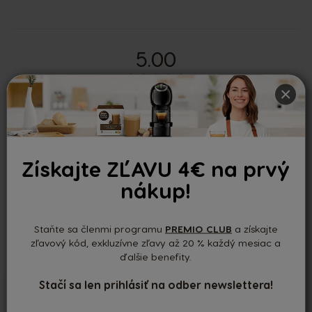
5.00
×
Na základe 1 recenzií
Nedávne recenzie
Získajte ZĽAVU 4€ na prvý
nákup!
Michelle
11/12/2025
-
Staňte sa členmi programu
PREMIO CLUB
a získajte
zľavový kód, exkluzívne zľavy až 20 % každý mesiac a
ďalšie benefity.
Stačí sa len prihlásiť na odber newslettera!
Výborné