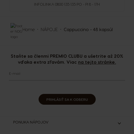
INFOLINKA
0800 135 135
PO - PI 8 - 17H
Home
NÁPOJE
Cappuccino - 48 kapsúl
Staňte sa členmi PREMIO CLUBU a ušetrite až 20%
vďaka extra zľavám. Viac
na tejto stránke.
E-mail
PRIHLÁSIŤ SA K ODBERU
PONUKA NÁPOJOV
Espresso & Ristretto