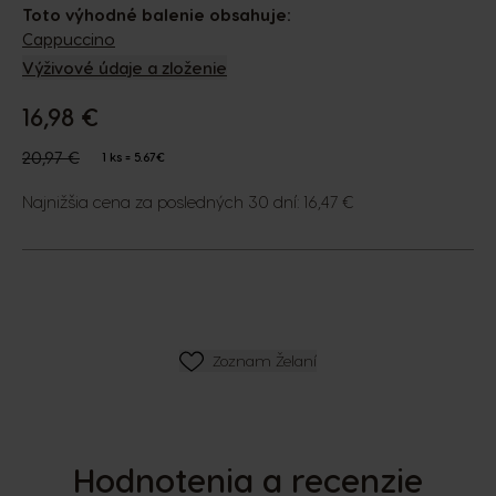
Toto výhodné balenie obsahuje:
Cappuccino
Výživové údaje a zloženie
16,98 €
The price depends on the chosen options
Regular Price
20,97 €
1 ks = 5.67€
Najnižšia cena za posledných 30 dní: 16,47 €
ZOZNAM PRIANÍ
Zoznam Želaní
Hodnotenia a recenzie