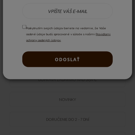
Skvělé, miluji tu nadýchanou mléčnou pěnu
Poskytnutím svojich údajov beriete na vedomie, že Vaše
osobné údaje budú spracované v súlade s našimi
Pravidlami
ochrany osobných údajov.
.
Recenziu môžu napísať len registrovaní používatelia.
Prihláste
sa
alebo si
vytvorte účet
.
ODOSLAŤ
DOPRAVA
ZADARMO
NAD 59,99 €
NOVINKY
DORUČENIE DO 2 - 7 DNÍ