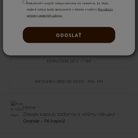
Poskytnutím svojich údajov beriete na vedomie, že Vaše
osobné údaje budú spracované v súlade s našimi
Pravidlami
ochrany osobných údajov.
.
DOPRAVA
ZADARMO
NAD 59,99 €
ODOSLAŤ
NOVINKY
DORUČENIE DO 2 - 7 DNÍ
INFOLINKA
0800 135 135
PO - PI 8 - 17H
Home
Získajte kapsuly zadarmo k vášmu nákupu!
Grande - 96 kapsúl