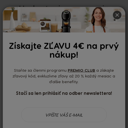
Hodnotenia a recenzie
×
0.00
Získajte ZĽAVU 4€ na prvý
nákup!
Na základe 0 recenzií
Nedávne recenzie
Staňte sa členmi programu
PREMIO CLUB
a získajte
zľavový kód, exkluzívne zľavy až 20 % každý mesiac a
ďalšie benefity.
Žiadne recenzie
Stačí sa len prihlásiť na odber newslettera!
Recenziu môžu napísať len registrovaní používatelia.
Prihláste
sa
alebo si
vytvorte účet
.