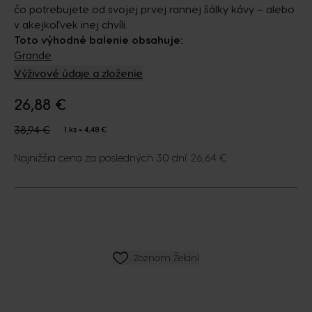
čo potrebujete od svojej prvej rannej šálky kávy – alebo
v akejkoľvek inej chvíli.
Toto výhodné balenie obsahuje:
Grande
Výživové údaje a zloženie
26,88 €
The price depends on the chosen options
Regular Price
38,94 €
1 ks = 4,48 €
Najnižšia cena za posledných 30 dní: 26,64 €
ZOZNAM PRIANÍ
Zoznam Želaní