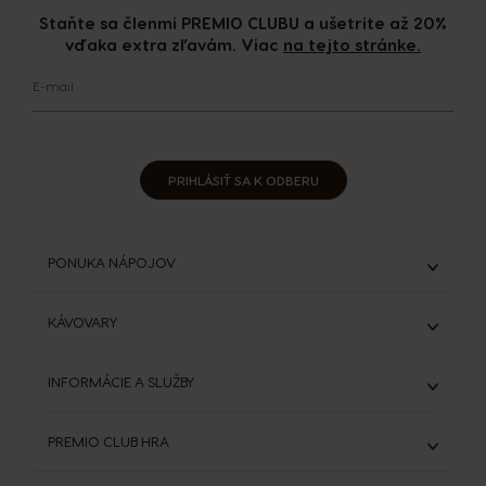
Staňte sa členmi PREMIO CLUBU a ušetrite až 20%
vďaka extra zľavám. Viac
na tejto stránke.
E-mail
PRIHLÁSIŤ SA K ODBERU
PONUKA NÁPOJOV
Espresso & Ristretto
KÁVOVARY
Lungo & Grande
Káva s mliekom
Genio S
INFORMÁCIE A SLUŽBY
Čokoládové nápoje
Genio S Plus
Starbucks®
Všetky kávovary
ODSTÚPIŤ OD ZMLUVY (ZRUŠIŤ OBJEDNÁVKU)
Výhodná balenia
PREMIO CLUB HRA
DOLCE GUSTO SYSTÉM
Porovnanie kávovarov
SVET KÁVY
Objavte PREMIO Club Hru