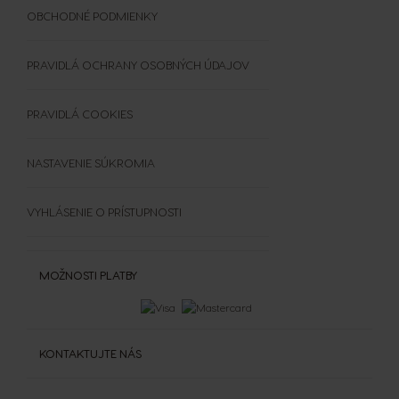
Všetky nápoje
Doplnky
UDRŽATEĽNOSŤ
OBCHODNÉ PODMIENKY
Vložiť kód
Čistenie a odvápňovanie
TRIEĎTE KAPSULE
Výhercovia PREMIO Club Hry
Šálky a termohrnčeky
ČASTO KLADENÉ OTÁZKY
PRAVIDLÁ OCHRANY OSOBNÝCH ÚDAJOV
OBCHODNÉ PODMIENKY
SÚŤAŽE
PRAVIDLÁ COOKIES
NASTAVENIE SÚKROMIA
VYHLÁSENIE O PRÍSTUPNOSTI
MOŽNOSTI PLATBY
KONTAKTUJTE NÁS