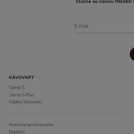
Staňte sa členmi PREMIO 
E-mail
KÁVOVARY
Genio S
Genio S Plus
Všetky kávovary
Porovnanie kávovarov
Doplnky