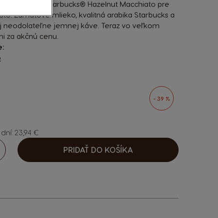
nú chuť nášho Starbucks® Hazelnut Macchiato pre
to. Zamatové mlieko, kvalitná arabika Starbucks a
ej neodolateľne jemnej káve. Teraz vo veľkom
i za akčnú cenu.
e:
o
sen options
- 39 %
dní: 23,94 €
PRIDAŤ DO KOŠÍKA
ýšiť