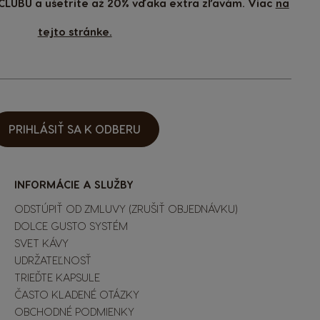
CLUBU a ušetrite až 20% vďaka extra zľavám. Viac
na
tejto stránke.
PRIHLÁSIŤ SA K ODBERU
INFORMÁCIE A SLUŽBY
ODSTÚPIŤ OD ZMLUVY (ZRUŠIŤ OBJEDNÁVKU)
DOLCE GUSTO SYSTÉM
SVET KÁVY
UDRŽATEĽNOSŤ
TRIEĎTE KAPSULE
ČASTO KLADENÉ OTÁZKY
OBCHODNÉ PODMIENKY