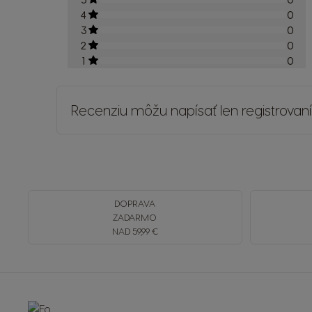
4
0
3
0
2
0
1
0
Recenziu môžu napísať len registrovaní
DOPRAVA
ZADARMO
NAD 59,99 €