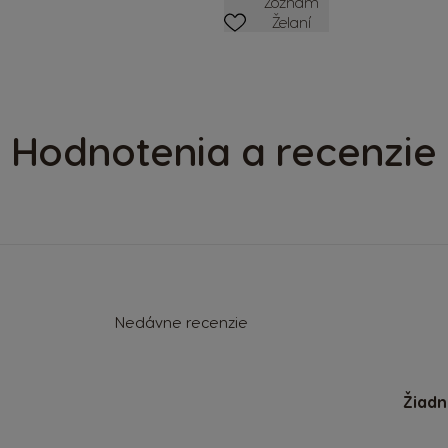
ZOZNAM PRIANÍ
Zoznam
Želaní
Hodnotenia a recenzie
Nedávne recenzie
Žiadn