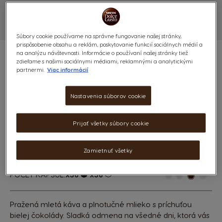
Súbory cookie používame na správne fungovanie našej stránky,
prispôsobenie obsahu a reklám, poskytovanie funkcií sociálnych médií a
na analýzu návštevnosti. Informácie o používaní našej stránky tiež
zdieľame s našimi sociálnymi médiami, reklamnými a analytickými
partnermi.
Viac informácií
STARBUCKS® WHITE MOCHA
Nastavenia súborov cookie
- 72 KAPSÚL
Prijať všetky súbory cookie
Bohatá & lahodná
Zamietnuť všetky
(0)
POČET KAPSÚL:
x36
x36
Ikona kapsuly
Ikona kapsuly
Pražená mletá káva a plnotučné mlieko s príchuťou
bielej čokolády. Sladká odmena na všedné dni, ktorá vás