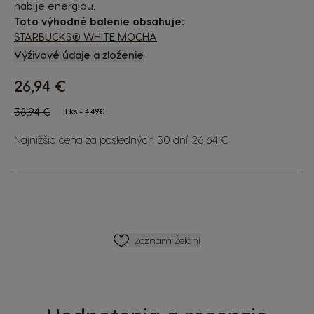
nabije energiou.
Toto výhodné balenie obsahuje:
STARBUCKS® WHITE MOCHA
Výživové údaje a zloženie
26,94 €
The price depends on the chosen options
Regular Price
38,94 €
1 ks = 4.49€
Najnižšia cena za posledných 30 dní: 26,64 €
ZOZNAM PRIANÍ
Zoznam Želaní