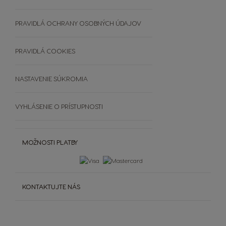
Čistenie a odvápňovanie
TRIEĎTE KAPSULE
Výhercovia PREMIO Club Hry
Šálky a termohrnčeky
ČASTO KLADENÉ OTÁZKY
PRAVIDLÁ OCHRANY OSOBNÝCH ÚDAJOV
OBCHODNÉ PODMIENKY
SÚŤAŽE
PRAVIDLÁ COOKIES
NASTAVENIE SÚKROMIA
VYHLÁSENIE O PRÍSTUPNOSTI
MOŽNOSTI PLATBY
KONTAKTUJTE NÁS