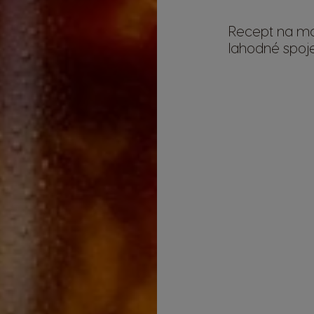
Recept na ma
lahodné spoje