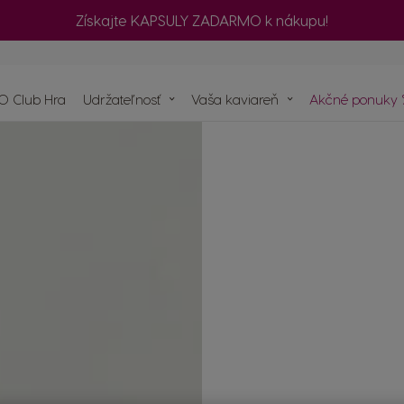
Získajte KAPSULY ZADARMO k nákupu!
č
le
O Club Hra
Udržateľnosť
Vaša kaviareň
Akčné ponuky 
návku