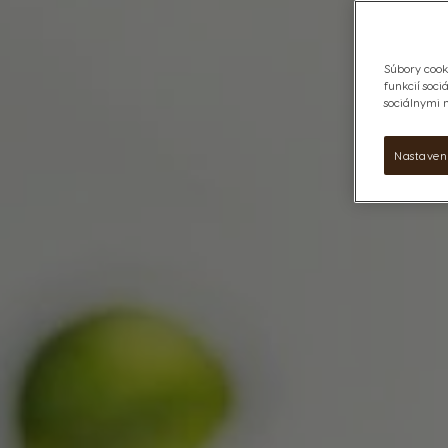
Súbory cook
funkcií soci
sociálnymi 
Nastaven