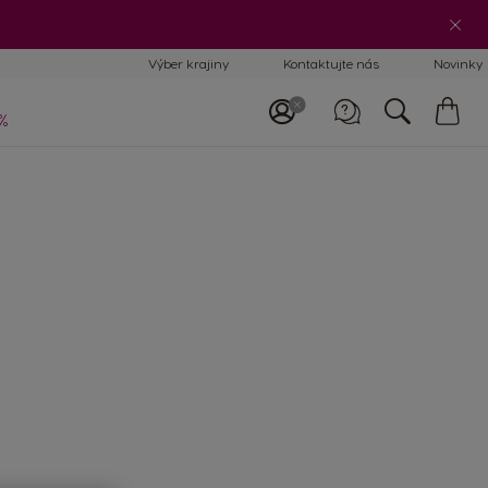
Výber krajiny
Kontaktujte nás
Novinky
Mô
koš
%
Zavolajte nám
0800 135 135
08:00-17:00