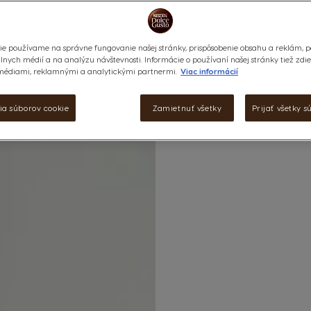
ie používame na správne fungovanie našej stránky, prispôsobenie obsahu a reklám, p
álnych médií a na analýzu návštevnosti. Informácie o používaní našej stránky tiež zdi
médiami, reklamnými a analytickými partnermi.
Viac informácií
ia súborov cookie
Zamietnuť všetky
Prijať všetky s