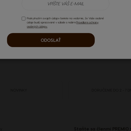
Austria
German
tové Chococino
Poskytnutím svojich údajov beriete na vedomie, že Vaše osobné
údaje budú spracované v súlade s našimi
Pravidlami ochrany
osobných údajov.
.
Brazil
Portuguese
ODOSLAŤ
Chile
Spanish
Croatia
NOVINKY
DORUČENIE DO 2 - 7 D
Croatian
Ecuador
Spanish
ky
Staňte sa členmi PREMIO 