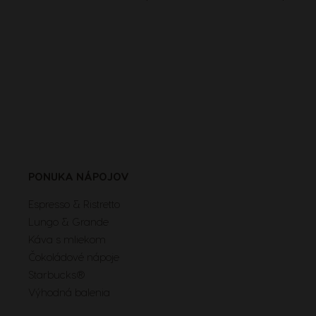
Estonia
Estonian
Germany
German
Honduras
Spanish
PONUKA NÁPOJOV
Espresso & Ristretto
Hungary
Lungo & Grande
Hungarian
Káva s mliekom
Čokoládové nápoje
Starbucks®
Japan
Výhodná balenia
Japanese