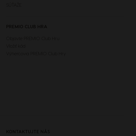
SÚŤAŽE
Malta
Maltese
PREMIO CLUB HRA
Objavte PREMIO Club Hru
Nicaragua
Vložiť kód
Spanish
Výhercovia PREMIO Club Hry
Paraguay
Spanish
Poland
Polish
Romania
KONTAKTUJTE NÁS
Romanian