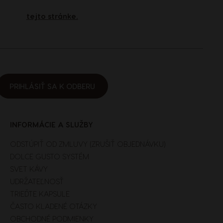
France
tejto stránke.
French
Guatemala
Spanish
PRIHLÁSIŤ SA K ODBERU
Hong Kong
Chinese
INFORMÁCIE A SLUŽBY
ODSTÚPIŤ OD ZMLUVY (ZRUŠIŤ OBJEDNÁVKU)
Italy
DOLCE GUSTO SYSTÉM
Italian
SVET KÁVY
UDRŽATEĽNOSŤ
TRIEĎTE KAPSULE
Latvia
ČASTO KLADENÉ OTÁZKY
Latvian
OBCHODNÉ PODMIENKY