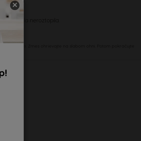
×
sa čokoláda neroztopila.
út ohrievajte. Zmes ohrievajte na slabom ohni. Potom pokračujte
p!