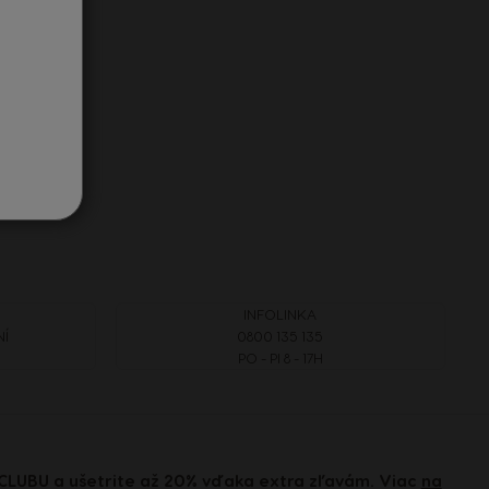
Belgium
French
Bulgaria
Bulgarian
Colombia
Spanish
INFOLINKA
Czechia
NÍ
0800 135 135
Czeck
PO - PI 8 - 17H
El Salvador
Spanish
CLUBU a ušetrite až 20% vďaka extra zľavám. Viac
na