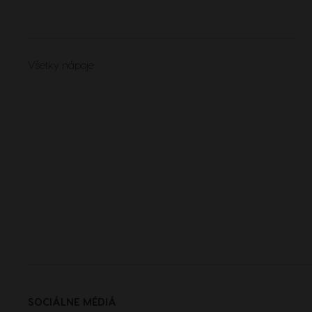
Lithuania
Lithuanian
Všetky nápoje
Mexico
Spanish
Norway
Norwegian
Peru
Spanish
Portugal
SOCIÁLNE MÉDIÁ
Portuguese