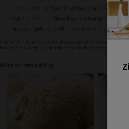
Zmes vložte na štyri až päť hodín do chladničky.
Vyberte zmes z chladničky a vytvarujte z nej guli
Na záver guličky obaľte v rozdrvených orechoch, 
Poznámka: * Ak sa čokoláda úplne nerozpustí, vložte misku so zmes
krokom č. 4. Vydržia v chladničke až desať dní alebo do dátumu sp
Z
Môže sa vám páčiť aj