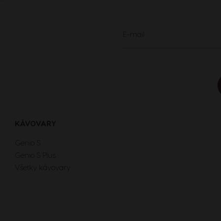
Finland
Finnish
Sign
E-mail
Up
for
Greece
Our
Newsletter:
Greek
Hong Kong
English
KÁVOVARY
Genio S
Indonesia
Genio S Plus
Indonesian
Všetky kávovary
Korea
Korean