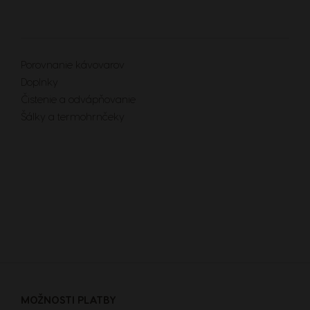
Malaysia
Malay
Porovnanie kávovarov
Doplnky
Netherland
Čistenie a odvápňovanie
Dutch
Šálky a termohrnčeky
Panama
Spanish
Philippines
Filipino
Republic of Ireland
MOŽNOSTI PLATBY
English