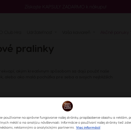
Získajte KAPSULY ZADARMO k nákupu!
č
le
O Club Hra
Udržateľnosť
Vaša kaviareň
Akčné ponuky 
návku
vé pralinky
prekvapí, akým kreatívnym spôsobom sa dajú použiť naše
, alebo ako malá pochúťka pre seba a svojich nejbližších.
 prekvapí, pretože sú pomenované podľa húb, ktoré nesú rovnaký
koch, aby mali hrboľatý povrch presne ako táto huba. V našom
ie používame na správne fungovanie našej stránky, prispôsobenie obsahu a reklám, p
álnych médií a na analýzu návštevnosti. Informácie o používaní našej stránky tiež zdi
médiami, reklamnými a analytickými partnermi.
Viac informácií