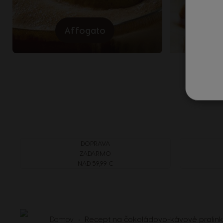
Argentina
Spanish
Affogato
Mä
Belgium
Dutch
Caribbean
English
DOPRAVA
Costa Rica
ZADARMO
Spanish
NAD 59,99 €
Denmark
Dannish
Domov
Recept na čokoládovo-kávové pralin