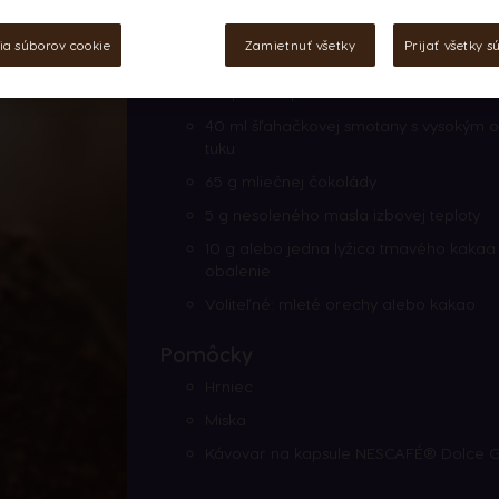
ia súborov cookie
Zamietnuť všetky
Prijať všetky s
Ingrediencie
1 kapsula Espresso Intenso
40 ml šľahačkovej smotany s vysokým
tuku
65 g mliečnej čokolády
5 g nesoleného masla izbovej teploty
10 g alebo jedna lyžica tmavého kakaa
obalenie
Voliteľné: mleté orechy alebo kakao
Pomôcky
Hrniec
Miska
Kávovar na kapsule NESCAFÉ® Dolce 