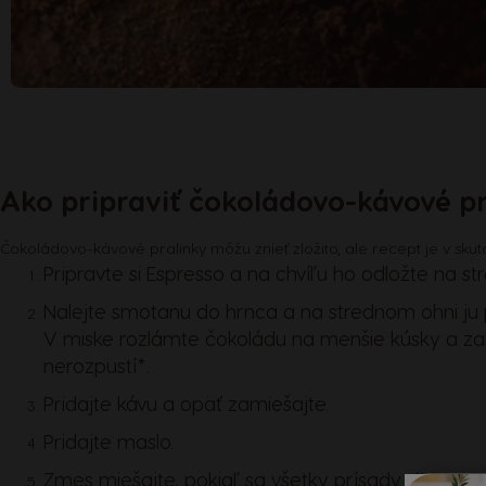
Ako pripraviť čokoládovo-kávové pr
Čokoládovo-kávové pralinky môžu znieť zložito, ale recept je v sku
Pripravte si Espresso a na chvíľu ho odložte na str
Nalejte smotanu do hrnca a na strednom ohni ju p
V miske rozlámte čokoládu na menšie kúsky a za
nerozpustí*.
Pridajte kávu a opäť zamiešajte.
Pridajte maslo.
Zmes miešajte, pokiaľ sa všetky prísady dobre ne