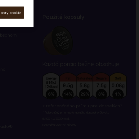
úbory cookie
Použité kapsuly
 obsahom
Každá porcia bežne obsahuje
 na
z referenčného príjmu pre dospelých*
* Referenčný príjem priemerného dospelého človeka
(8400 kJ/2000 kcal).
Nezahŕňa voliteľné prísady.
Gusto®