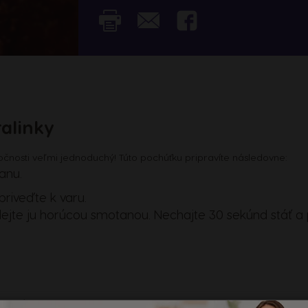
alinky
točnosti veľmi jednoduchý! Túto pochúťku pripravíte následovne:
anu.
riveďte k varu.
lejte ju horúcou smotanou. Nechajte 30 sekúnd stáť a
spoja.