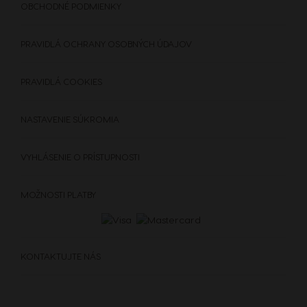
OBCHODNÉ PODMIENKY
PRAVIDLÁ OCHRANY OSOBNÝCH ÚDAJOV
PRAVIDLÁ COOKIES
NASTAVENIE SÚKROMIA
VYHLÁSENIE O PRÍSTUPNOSTI
MOŽNOSTI PLATBY
KONTAKTUJTE NÁS
KÁVOVARY
NÁPOJE
DOPLNKY
KÁVOVARY
NÁPOJE
UDRŽATEĽNOSŤ