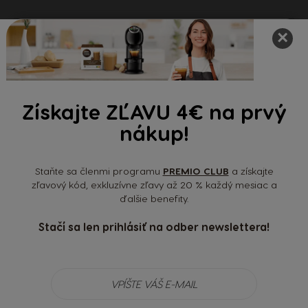
×
Získajte ZĽAVU 4€ na prvý
nákup!
Máte viac otázok?
Staňte sa členmi programu
PREMIO CLUB
a získajte
Radi vám pomôžeme.
zľavový kód, exkluzívne zľavy až 20 % každý mesiac a
ďalšie benefity.
Zákaznícky servis
Stačí sa len prihlásiť na odber newslettera!