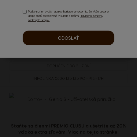
Poskytnutím svojich údajov beriete na vedomie, že Vaše osobné
údaje budú spracované v súlade s našimi
Pravidlami ochrany
osobných údajov.
.
ODOSLAŤ
DOPRAVA
ZADARMO
NAD 59,99 €
NOVINKY
DORUČENIE DO 2 - 7 DNÍ
INFOLINKA
0800 135 135
PO - PI 8 - 17H
Domov
Genio S - Užívateľská príručka
Staňte sa členmi PREMIO CLUBU a ušetrite až 20%
vďaka extra zľavám. Viac
na tejto stránke.