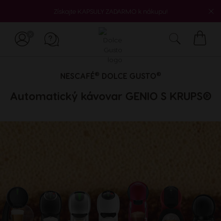
Získajte KAPSULY ZADARMO k nákupu!
Môj
košík
®
®
NESCAFÉ
DOLCE GUSTO
Automatický kávovar GENIO S KRUPS®