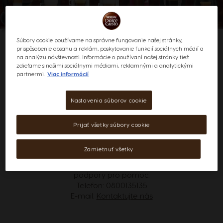
Súbory cookie používame na správne fungovanie našej stránky,
prispôsobenie obsahu a reklám, poskytovanie funkcií sociálnych médií a
na analýzu návštevnosti. Informácie o používaní našej stránky tiež
zdieľame s našimi sociálnymi médiami, reklamnými a analytickými
Užívateľské príručky
partnermi.
Viac informácií
Máte chuť na kávu? Pozrite si manuál a
Nastavenia súborov cookie
stručného sprievodcu, kde sa dozviete všetko o
svojom kávovare.
Prijať všetky súbory cookie
Máte potíže s přístupem k manuálu?
Zamietnuť všetky
Pokud nemůžete získat přístup nebo přečíst jeden z našich
PDF manuálů, kontaktujte prosím náš tým zákaznické
podpory pro pomoc.
Telefon:
0800135135
E-mail:
Kontaktujte nás