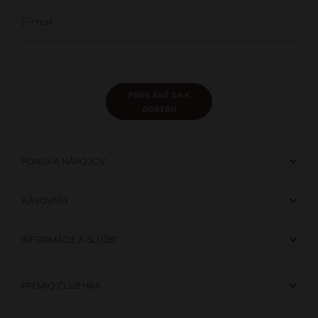
Sign
E-mail
Up
for
Our
Newsletter:
PRIHLÁSIŤ SA K
ODBERU
PONUKA NÁPOJOV
KÁVOVARY
INFORMÁCIE A SLUŽBY
PREMIO CLUB HRA